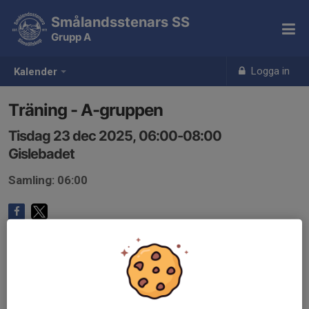
Smålandsstenars SS
Grupp A
Logga in
Kalender
Träning - A-gruppen
Tisdag 23 dec 2025, 06:00-08:00
Gislebadet
Samling: 06:00