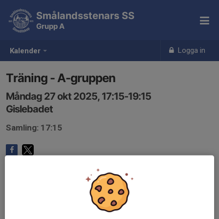
Smålandsstenars SS
Grupp A
Logga in
Kalender
Träning - A-gruppen
Måndag 27 okt 2025, 17:15-19:15
Gislebadet
Samling: 17:15