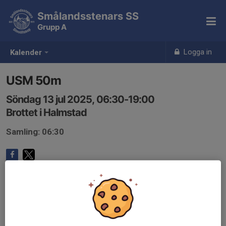
Smålandsstenars SS
Grupp A
Logga in
Kalender
USM 50m
Söndag 13 jul 2025, 06:30-19:00
Brottet i Halmstad
Samling: 06:30