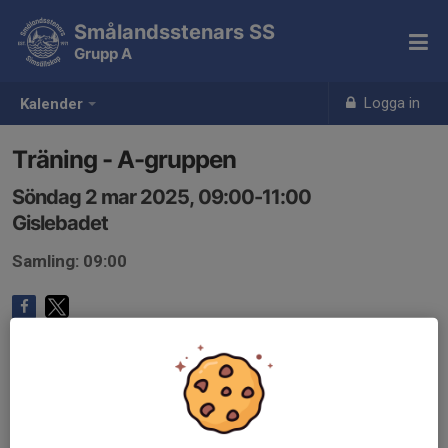
Smålandsstenars SS
Grupp A
Logga in
Kalender
Träning - A-gruppen
Söndag 2 mar 2025, 09:00-11:00
Gislebadet
Samling: 09:00