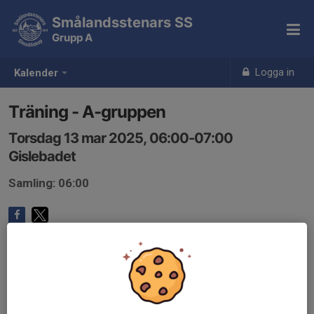
Smålandsstenars SS
Grupp A
Logga in
Kalender
Träning - A-gruppen
Torsdag 13 mar 2025, 06:00-07:00
Gislebadet
Samling: 06:00