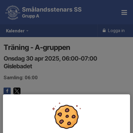
Smålandsstenars SS
Grupp A
Logga in
Kalender
Träning - A-gruppen
Onsdag 30 apr 2025, 06:00-07:00
Gislebadet
Samling: 06:00