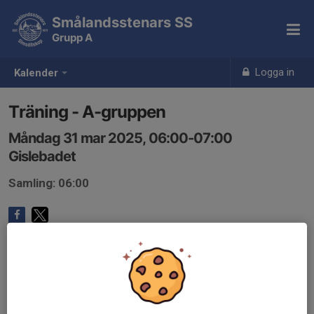
Smålandsstenars SS
Grupp A
Logga in
Kalender
Träning - A-gruppen
Måndag 31 mar 2025, 06:00-07:00
Gislebadet
Samling: 06:00