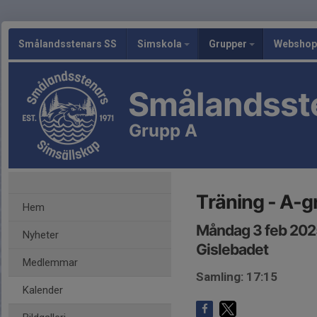
Smålandsstenars SS
Simskola
Grupper
Webshop
Smålandsst
Grupp A
Träning - A-
Hem
Måndag 3 feb 2025
Nyheter
Gislebadet
Medlemmar
Samling: 17:15
Kalender