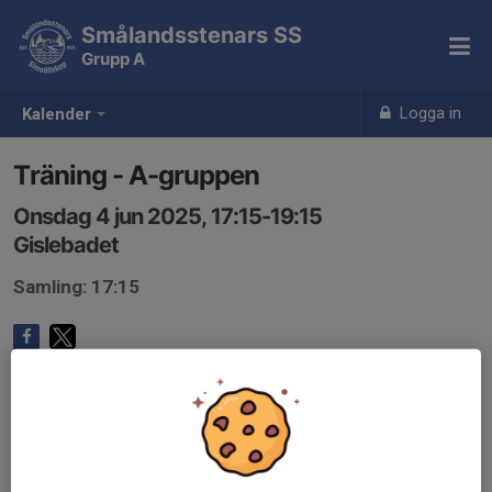
Smålandsstenars SS
Grupp A
Logga in
Kalender
Träning - A-gruppen
Onsdag 4 jun 2025, 17:15-19:15
Gislebadet
Samling: 17:15