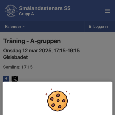
Smålandsstenars SS
Grupp A
Logga in
Kalender
Träning - A-gruppen
Onsdag 12 mar 2025, 17:15-19:15
Gislebadet
Samling: 17:15