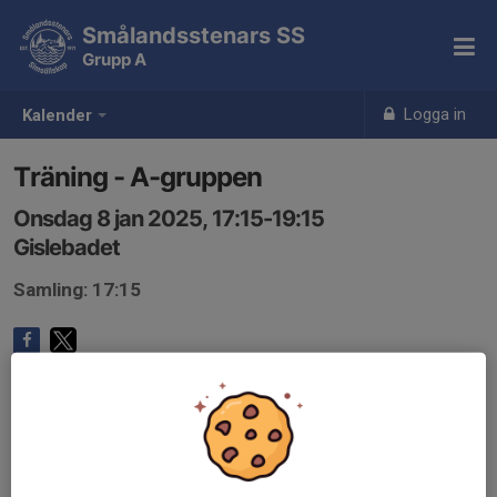
Smålandsstenars SS
Grupp A
Logga in
Kalender
Träning - A-gruppen
Onsdag 8 jan 2025, 17:15-19:15
Gislebadet
Samling: 17:15