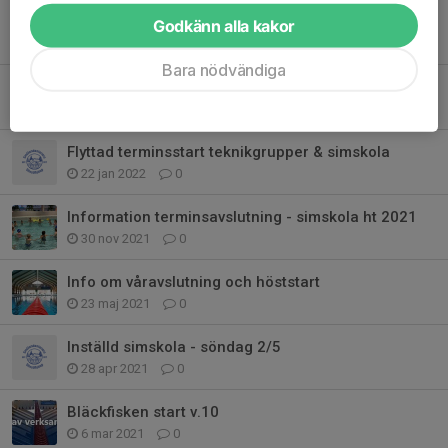
Simskoleavslutning vt 2022
Godkänn alla kakor
15 maj 2022
0
Bara nödvändiga
Information om simskoleavslutning vt2022
28 apr 2022
0
Flyttad terminsstart teknikgrupper & simskola
22 jan 2022
0
Information terminsavslutning - simskola ht 2021
30 nov 2021
0
Info om våravslutning och höststart
23 maj 2021
0
Inställd simskola - söndag 2/5
28 apr 2021
0
Bläckfisken start v.10
6 mar 2021
0