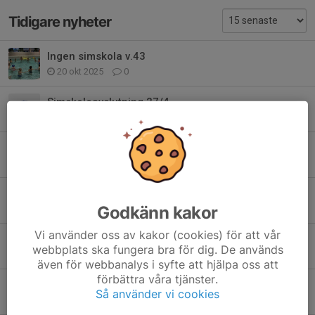
Tidigare nyheter
Ingen simskola v.43
20 okt 2025
0
Simskoleavslutning 27/4
25 mar 2025
0
Information om terminsavslutning för söndagsgrupperna ht24
27 nov 2024
0
Information om terminsavslutning för söndagsgrupperna vt24
Godkänn kakor
21 apr 2024
0
Vi använder oss av kakor (cookies) för att vår
Information om avslutning av simskoleterminen för söndagsgrupperna
webbplats ska fungera bra för dig. De används
28 nov 2023
0
även för webbanalys i syfte att hjälpa oss att
förbättra våra tjänster.
Terminsavslutning vt 2023
Så använder vi cookies
20 apr 2023
0