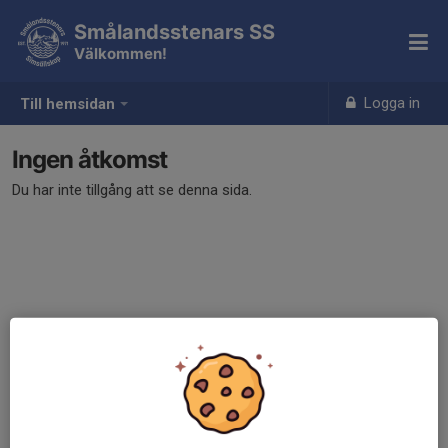
Smålandsstenars SS
Välkommen!
Logga in
Till hemsidan
Ingen åtkomst
Du har inte tillgång att se denna sida.